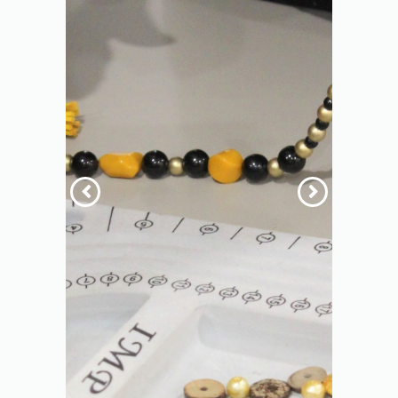
הקודם
הבא