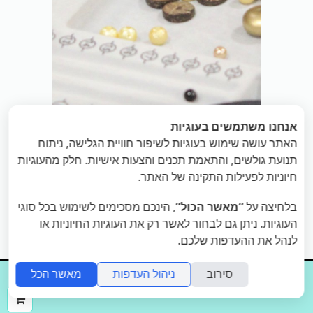
אנחנו משתמשים בעוגיות
האתר עושה שימוש בעוגיות לשיפור חוויית הגלישה, ניתוח
תנועת גולשים, והתאמת תכנים והצעות אישיות. חלק מהעוגיות
חיוניות לפעילות התקינה של האתר.
בלחיצה על
“מאשר הכול”
, הינכם מסכימים לשימוש בכל סוגי
העוגיות. ניתן גם לבחור לאשר רק את העוגיות החיוניות או
«
הבא
: סדנת סטיילינג
הקודם
: תהליך
לנהל את ההעדפות שלכם.
»
סטיילינג אישי
לנערות
סירוב
ניהול העדפות
מאשר הכל



ההז