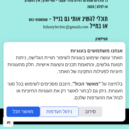
כל הזכויות שמורות להילה מלול יעקובי - סטיילשיק | אין להעתיק
או לצלם | 2020
תוכלי להשיג אותי גם בנייד -
052-5508580
או במייל
hilastylechic@gmail.com
סטיילשיק
סדנאות
אנחנו משתמשים בעוגיות
סדנת סטיילשיק
האתר עושה שימוש בעוגיות לשיפור חוויית הגלישה, ניתוח
סדנת דימוי גוף
תנועת גולשים, והתאמת תכנים והצעות אישיות. חלק מהעוגיות
סדנה לנערות
חיוניות לפעילות התקינה של האתר.
בלחיצה על
“מאשר הכול”
, הינכם מסכימים לשימוש בכל סוגי
העוגיות. ניתן גם לבחור לאשר רק את העוגיות החיוניות או
לרכישת סדנא במתנה!
לנהל את ההעדפות שלכם.
סירוב
ניהול העדפות
מאשר הכל
folyou
חנות אונליין בקלות
ההז